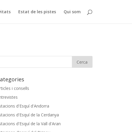
vitats
Estat de les pistes
Qui som
ategories
rticles i consells
ntrevistes
stacions d'Esquí d'Andorra
stacions d'Esquí de la Cerdanya
stacions d'Esquí de la Vall d'Aran