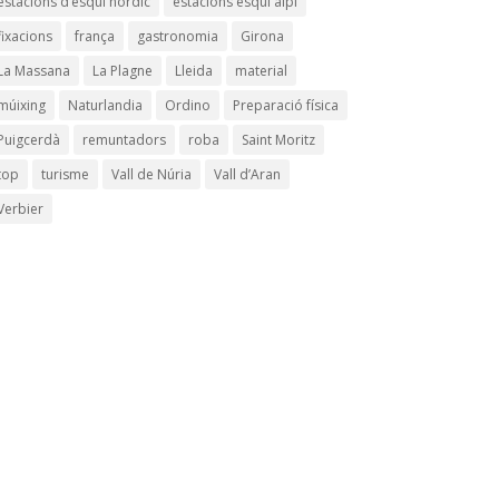
estacions d’esquí nòrdic
estacions esquí alpí
fixacions
frança
gastronomia
Girona
La Massana
La Plagne
Lleida
material
múixing
Naturlandia
Ordino
Preparació física
Puigcerdà
remuntadors
roba
Saint Moritz
top
turisme
Vall de Núria
Vall d’Aran
Verbier