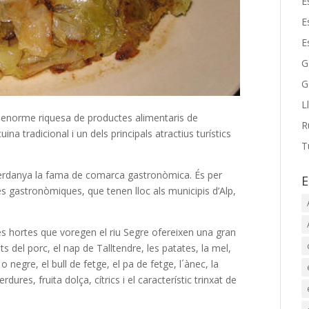
E
E
E
G
G
L
enorme riquesa de productes alimentaris de
R
a tradicional i un dels principals atractius turístics
T
la Cerdanya la fama de comarca gastronòmica. És per
E
s gastronòmiques, que tenen lloc als municipis d’Alp,
les hortes que voregen el riu Segre ofereixen una gran
s del porc, el nap de Talltendre, les patates, la mel,
 negre, el bull de fetge, el pa de fetge, l´ànec, la
rdures, fruita dolça, cítrics i el característic trinxat de