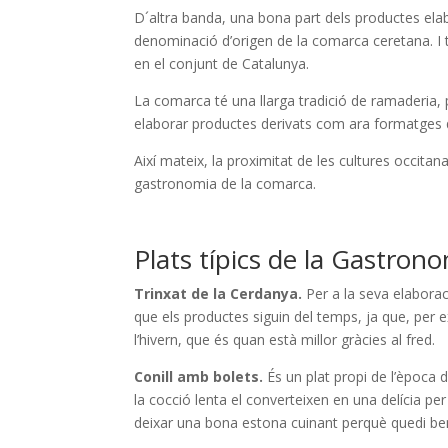
D´altra banda, una bona part dels productes elab
denominació d’origen de la comarca ceretana. I 
en el conjunt de Catalunya.
La comarca té una llarga tradició de ramaderia,
elaborar productes derivats com ara formatges 
Així mateix, la proximitat de les cultures occitana
gastronomia de la comarca.
Plats típics de la Gastron
Trinxat de la Cerdanya.
Per a la seva elaborac
que els productes siguin del temps, ja que, per e
l’hivern, que és quan està millor gràcies al fred.
Conill amb bolets.
És un plat propi de l’època de
la cocció lenta el converteixen en una delícia per
deixar una bona estona cuinant perquè quedi be