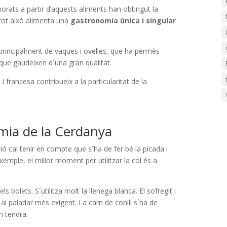
orats a partir d’aquests aliments han obtingut la
tot això alimenta una
gastronomia única i singular
 principalment de vaques i ovelles, que ha permès
que gaudeixen d´una gran qualitat.
 i francesa contribueix a la particularitat de la
omia de la Cerdanya
ió cal tenir en compte que s´ha de fer bé la picada i
xemple, el millor moment per utilitzar la col és a
ls bolets. S´utilitza molt la llenega blanca. El sofregit i
 al paladar més exigent. La carn de conill s´ha de
n tendra.