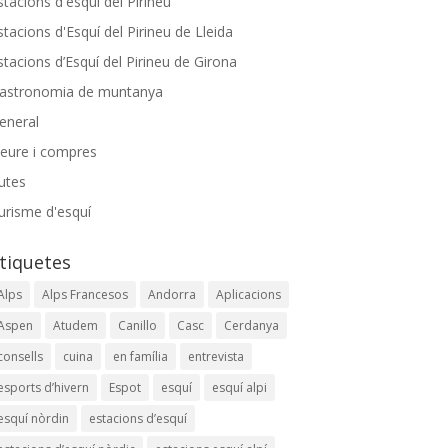
stacions d'esquí del Pirineu
stacions d'Esquí del Pirineu de Lleida
stacions d’Esquí del Pirineu de Girona
astronomia de muntanya
eneral
leure i compres
utes
urisme d'esquí
tiquetes
Alps
Alps Francesos
Andorra
Aplicacions
Aspen
Atudem
Canillo
Casc
Cerdanya
consells
cuina
en família
entrevista
esports d’hivern
Espot
esquí
esquí alpi
esquí nòrdin
estacions d’esquí