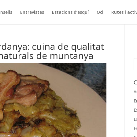
onsells
Entrevistes
Estacions d’esquí
Oci
Rutes i acti
danya: cuina de qualitat
naturals de muntanya
C
A
E
E
E
E