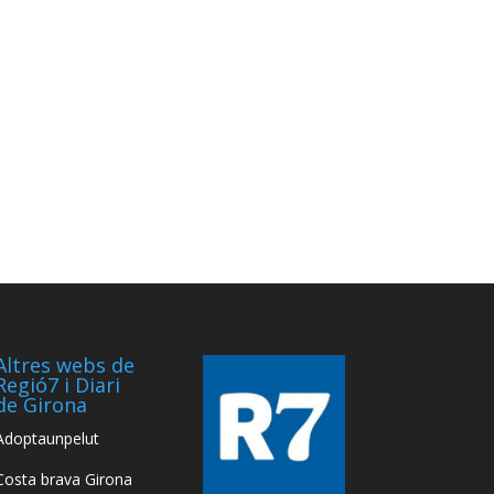
Altres webs de
Regió7 i Diari
de Girona
Adoptaunpelut
Costa brava Girona