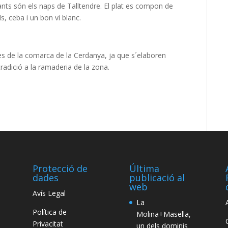
nts són els naps de Talltendre. El plat es compon de
s, ceba i un bon vi blanc.
s de la comarca de la Cerdanya, ja que s´elaboren
radició a la ramaderia de la zona.
Protecció de
Última
dades
publicació al
web
Avís Legal
La
Política de
Molina+Masella,
Privacitat
un dels dominis