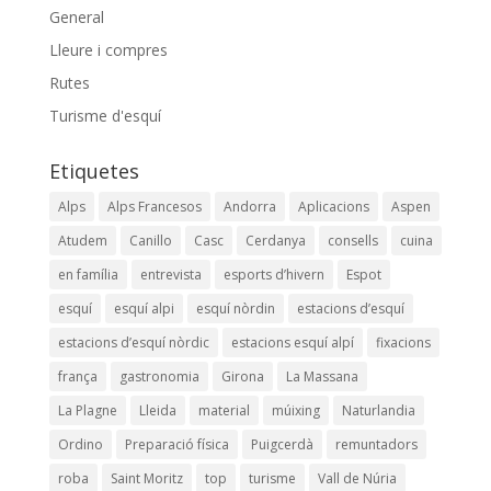
General
Lleure i compres
Rutes
Turisme d'esquí
Etiquetes
Alps
Alps Francesos
Andorra
Aplicacions
Aspen
Atudem
Canillo
Casc
Cerdanya
consells
cuina
en família
entrevista
esports d’hivern
Espot
esquí
esquí alpi
esquí nòrdin
estacions d’esquí
estacions d’esquí nòrdic
estacions esquí alpí
fixacions
frança
gastronomia
Girona
La Massana
La Plagne
Lleida
material
múixing
Naturlandia
Ordino
Preparació física
Puigcerdà
remuntadors
roba
Saint Moritz
top
turisme
Vall de Núria