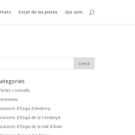
vitats
Estat de les pistes
Qui som
ategories
rticles i consells
ntrevistes
stacions d'Esquí d'Andorra
stacions d'Esquí de la Cerdanya
stacions d'Esquí de la Vall d'Aran