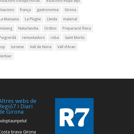
estacions d’esquí nòrdic
estacions esquí alpí
fixacions
frança
gastronomia
Girona
La Massana
La Plagne
Lleida
material
múixing
Naturlandia
Ordino
Preparació física
Puigcerdà
remuntadors
roba
Saint Moritz
top
turisme
Vall de Núria
Vall d’Aran
Verbier
Altres webs de
Regió7 i Diari
de Girona
Adoptaunpelut
Costa brava Girona