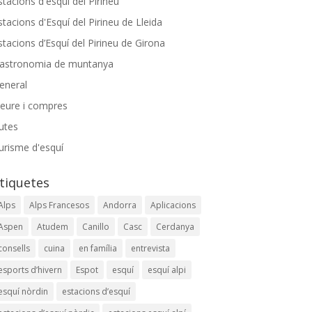
stacions d'esquí del Pirineu
stacions d'Esquí del Pirineu de Lleida
stacions d’Esquí del Pirineu de Girona
astronomia de muntanya
eneral
leure i compres
utes
urisme d'esquí
tiquetes
Alps
Alps Francesos
Andorra
Aplicacions
Aspen
Atudem
Canillo
Casc
Cerdanya
consells
cuina
en família
entrevista
esports d’hivern
Espot
esquí
esquí alpi
esquí nòrdin
estacions d’esquí