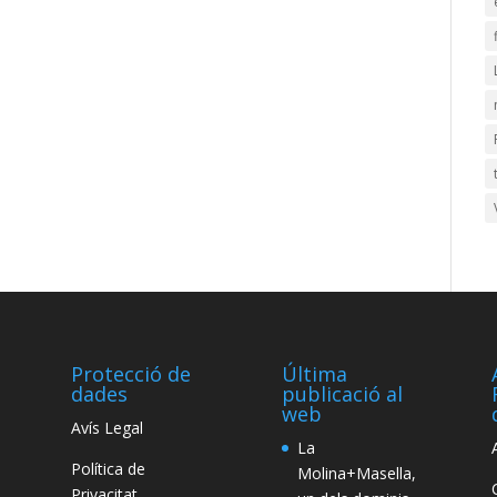
Protecció de
Última
dades
publicació al
web
Avís Legal
La
Política de
Molina+Masella,
Privacitat