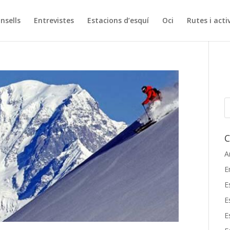
onsells
Entrevistes
Estacions d’esquí
Oci
Rutes i acti
C
A
E
E
E
E