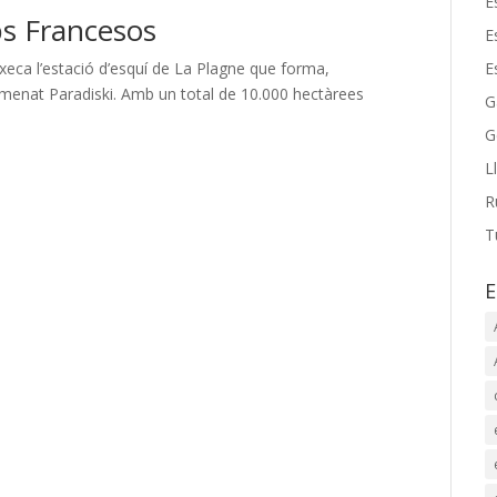
E
ps Francesos
E
E
ixeca l’estació d’esquí de La Plagne que forma,
omenat Paradiski. Amb un total de 10.000 hectàrees
G
G
L
R
T
E