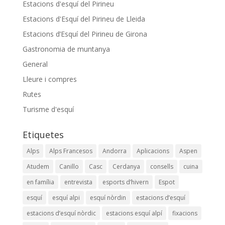
Estacions d'esquí del Pirineu
Estacions d'Esquí del Pirineu de Lleida
Estacions d’Esquí del Pirineu de Girona
Gastronomia de muntanya
General
Lleure i compres
Rutes
Turisme d'esquí
Etiquetes
Alps
Alps Francesos
Andorra
Aplicacions
Aspen
Atudem
Canillo
Casc
Cerdanya
consells
cuina
en família
entrevista
esports d’hivern
Espot
esquí
esquí alpi
esquí nòrdin
estacions d’esquí
estacions d’esquí nòrdic
estacions esquí alpí
fixacions