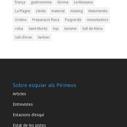
frança
gastronomia
Girona
La Massana
La Plagne
Lleida
material
múixing
Naturlandia
Ordino
Preparació física
Puigcerdà
remuntadors
roba
Saint Moritz
top
turisme
Vall de Núria
Vall d’Aran
Verbier
Sobre esquiar als Pirineus
Articles
Entrevistes
Estacions d’esquí
Estat de les pistes