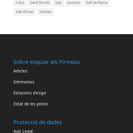
roba
Saint Moritz
top
turisme
Vall de Núria
Vall d’Aran
Verbier
Sobre esquiar als Pirineus
Articles
Entrevistes
Estacions d’esquí
Estat de les pistes
Protecció de dades
Avís Legal