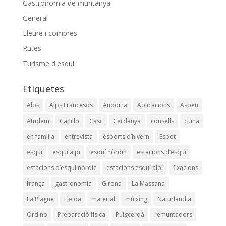
Gastronomia de muntanya
General
Lleure i compres
Rutes
Turisme d'esquí
Etiquetes
Alps
Alps Francesos
Andorra
Aplicacions
Aspen
Atudem
Canillo
Casc
Cerdanya
consells
cuina
en família
entrevista
esports d’hivern
Espot
esquí
esquí alpi
esquí nòrdin
estacions d’esquí
estacions d’esquí nòrdic
estacions esquí alpí
fixacions
frança
gastronomia
Girona
La Massana
La Plagne
Lleida
material
múixing
Naturlandia
Ordino
Preparació física
Puigcerdà
remuntadors