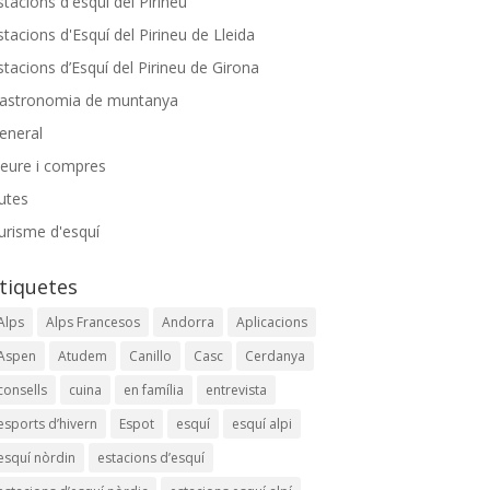
stacions d'esquí del Pirineu
stacions d'Esquí del Pirineu de Lleida
stacions d’Esquí del Pirineu de Girona
astronomia de muntanya
eneral
leure i compres
utes
urisme d'esquí
tiquetes
Alps
Alps Francesos
Andorra
Aplicacions
Aspen
Atudem
Canillo
Casc
Cerdanya
consells
cuina
en família
entrevista
esports d’hivern
Espot
esquí
esquí alpi
esquí nòrdin
estacions d’esquí