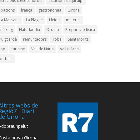
estacions d’esquí nòrdic
estacions esquí alpí
fixacions
frança
gastronomia
Girona
La Massana
La Plagne
Lleida
material
múixing
Naturlandia
Ordino
Preparació física
Puigcerdà
remuntadors
roba
Saint Moritz
top
turisme
Vall de Núria
Vall d’Aran
Verbier
Altres webs de
Regió7 i Diari
de Girona
Adoptaunpelut
Costa brava Girona