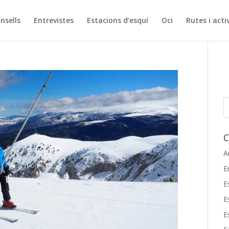
onsells
Entrevistes
Estacions d’esquí
Oci
Rutes i acti
C
A
E
E
E
E