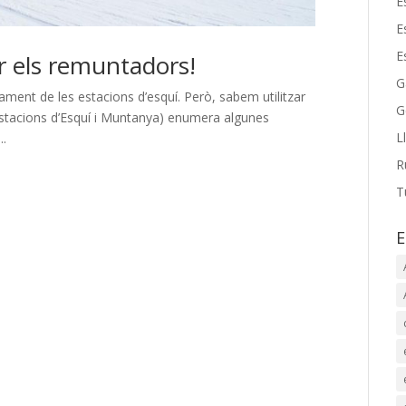
E
E
E
zar els remuntadors!
G
ment de les estacions d’esquí. Però, sabem utilitzar
G
Estacions d’Esquí i Muntanya) enumera algunes
L
..
R
T
E