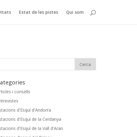
vitats
Estat de les pistes
Qui som
ategories
rticles i consells
ntrevistes
stacions d'Esquí d'Andorra
stacions d'Esquí de la Cerdanya
stacions d'Esquí de la Vall d'Aran