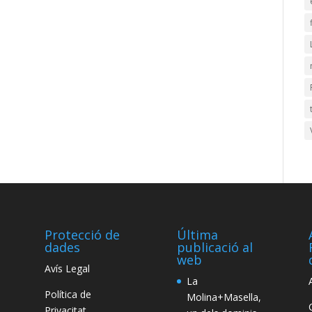
Protecció de
Última
dades
publicació al
web
Avís Legal
La
Política de
Molina+Masella,
Privacitat